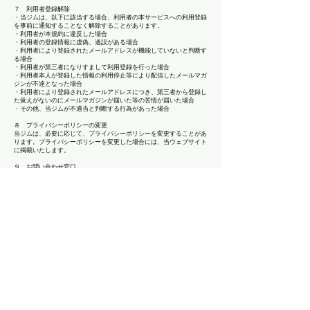
７ 利用者登録解除
・当ジムは、以下に該当する場合、利用者の本サービスへの利用登録
を事前に通知することなく解除することがあります。
・利用者が本規約に違反した場合
・利用者の登録情報に虚偽、過誤がある場合
・利用者により登録されたメールアドレスが機能していないと判断す
る場合
・利用者が第三者になりすまして利用登録を行った場合
・利用者本人が登録した情報の利用停止等により配信したメールマガ
ジンが不達となった場合
・利用者により登録されたメールアドレスにつき、第三者から登録し
た覚えがないのにメールマガジンが届いた等の苦情が届いた場合
・その他、当ジムが不適当と判断する行為があった場合
８ プライバシーポリシーの変更
当ジムは、必要に応じて、プライバシーポリシーを変更することがあ
ります。プライバシーポリシーを変更した場合には、当ウェブサイト
に掲載いたします。
９ お問い合わせ窓口
個人情報の取扱いに関するお問い合わせについては、以下の担当窓口
までご連絡頂きますよう、お願い申し上げます。
問い合わせ窓口 welcome@fit-ingravity.com