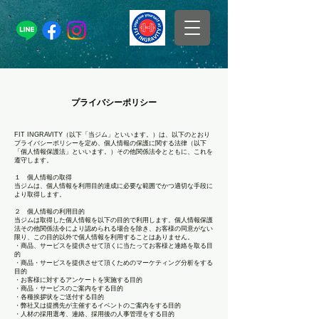
プライバシーポリシー
FIT INGRAVITY（以下「当ジム」といいます。）は、以下のとおり
プライバシーポリシーを定め、個人情報の保護に関する法律（以下
「個人情報保護法」といいます。）その他関係法令とともに、これを
遵守します。
１ 個人情報の取得
当ジムは、個人情報を利用目的達成に必要な範囲でかつ適切な手段に
より取得します。
２ 個人情報の利用目的
当ジムは取得した個人情報を以下の目的で利用します。個人情報保護
法その他関係法令により認められる場合を除き、お客様の同意がない
限り、この目的以外で個人情報を利用することはありません。
・商品、サービスを提供させて頂くに当たってお客様と連絡を取る目
的
・商品・サービスを提供させて頂くためのマーケティング分析をする
目的
・お客様に対するアンケートを実施する目的
・商品・サービスのご案内をする目的
・各種挨拶状をご送付する目的
・弊社又は提携先が主催するイベントのご案内をする目的
・人材の採用選考、連絡、採用後の人事管理をする目的