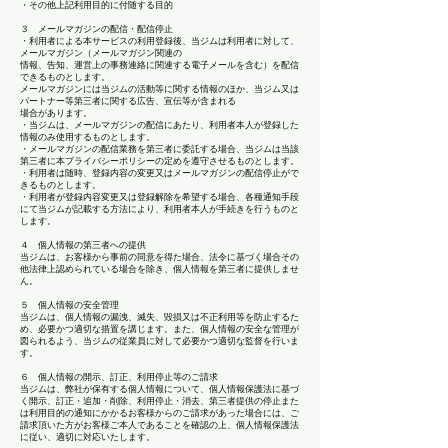
・その他上記利用目的に付随する目的
３ メールマガジンの配信・配信停止
・利用者による本サービスの利用登録後、当ジムは利用者に対して、
メールマガジン（メールマガジン関連の
情報、告知、運営上の事務連絡に関連する電子メールを含む）を配信
できるものとします。
メールマガジンには当ジムの活動等に関する情報のほか、当ジム又は
パートナー等第三者に関する広告、宣伝等が含まれる
場合があります。
・当ジムは、メールマガジンの配信にあたり、利用者本人が登録した
情報のみ使用するものとします。
・メールマガジンの配信業務を第三者に委託する場合、当ジムは当該
第三者に本プライバシーポリシーの定めを遵守させるものとします。
・利用者は随時、登録内容の変更又はメールマガジンの配信停止がで
きるものとします。
・利用者が登録内容変更又は登録解除を希望する場合、各種通知手段
にて当ジムが記載する方法により、利用者本人が手続きを行うものと
します。
４ 個人情報の第三者への提供
当ジムは、お客様から事前の同意を得た場合、法令に基づく場合その
他法律上認められている場合を除き、個人情報を第三者に提供しませ
ん。
５ 個人情報の安全管理
当ジムは、個人情報の漏洩、滅失、毀損又は不正利用等を防止するた
め、必要かつ適切な措置を講じます。また、個人情報の安全な管理が
図られるよう、当ジムの従業員に対して必要かつ適切な監督を行いま
す。
６ 個人情報の開示、訂正、利用停止等のご請求
当ジムは、弊社が保有する個人情報について、個人情報保護法に基づ
く開示、訂正・追加・削除、利用停止・消去、第三者提供の停止また
は利用目的の通知にかかるお客様からのご請求があった場合には、ご
請求頂いた方がお客様ご本人であることを確認の上、個人情報保護法
に従い、適切に対応いたします。