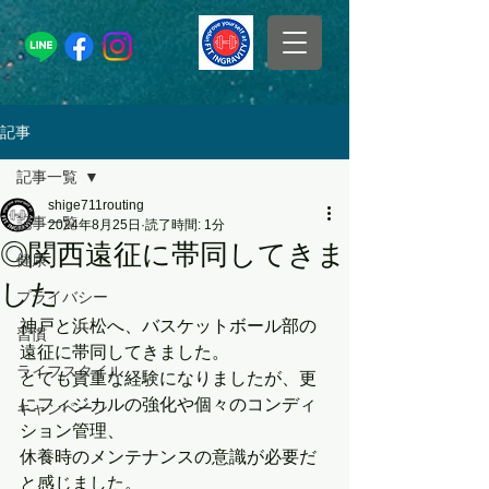
記事
記事一覧
shige711routing
記事一覧
2024年8月25日
読了時間: 1分
◎関西遠征に帯同してきま
健康
した
プライバシー
神戸と浜松へ、バスケットボール部の
習慣
遠征に帯同してきました。
ライフスタイル
とても貴重な経験になりましたが、更
にフィジカルの強化や個々のコンディ
キャンペーン
ション管理、
休養時のメンテナンスの意識が必要だ
と感じました。