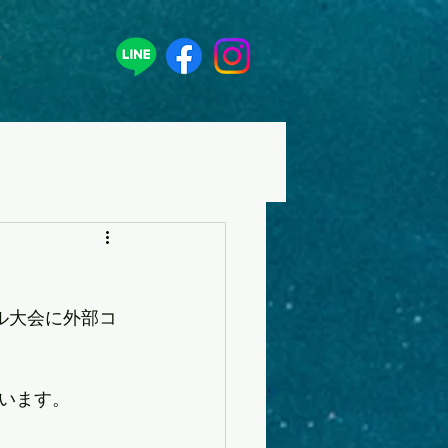
る
ール大会に外部コ
います。