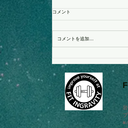
コメント
コメントを追加…
◎肩関節への効果や肩こり、
巻き肩への改善効果につい
て。
岩
プ
■