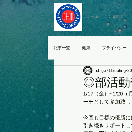
ホーム
ジム紹介
記事一覧
健康
プライバシー
shige711routing
2
◎部活動
1/17（金）~1/
ーチとして参加致し
今回も目標の優勝に
引き続きサポートし