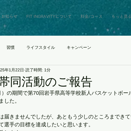
お知らせ
FIT INGRAVITYについて
料金/コース
もっと見
習慣
ライフスタイル
キャンペーン
025年1月22日
読了時間: 1分
帯同活動のご報告
20（月）の期間で第70回岩手県高等学校新人バスケットボ
ました。
は届きませんでしたが、あともう少しのところまできて
て選手の目標を達成したいと思います。