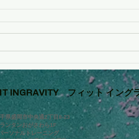
◎トレーニングの効果を最大
◎FI
化するには
念企
FIT INGRAVITY フィット
​
イング
手県盛岡市中央通2丁目8-23
ランタンおがさわら1F
パーソナルトレーニング