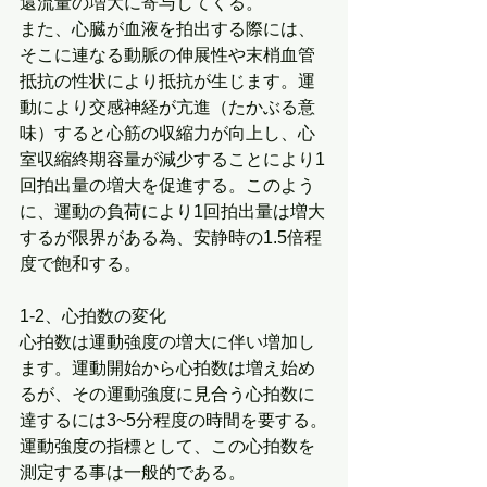
還流量の増大に寄与してくる。
また、心臓が血液を拍出する際には、
そこに連なる動脈の伸展性や末梢血管
抵抗の性状により抵抗が生じます。運
動により交感神経が亢進（たかぶる意
味）すると心筋の収縮力が向上し、心
室収縮終期容量が減少することにより1
回拍出量の増大を促進する。このよう
に、運動の負荷により1回拍出量は増大
するが限界がある為、安静時の1.5倍程
度で飽和する。
1-2、心拍数の変化
心拍数は運動強度の増大に伴い増加し
ます。運動開始から心拍数は増え始め
るが、その運動強度に見合う心拍数に
達するには3~5分程度の時間を要する。
運動強度の指標として、この心拍数を
測定する事は一般的である。