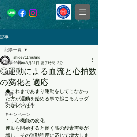
記事
記事一覧
shige711routing
記事一覧
2023年8月31日
読了時間: 2分
◎運動による血流と心拍数
健康
の変化と適応
プライバシー
◆これまであまり運動をしてこなかっ
習慣
た方が運動を始める事で起こるカラダ
ライフスタイル
の変化とは？
キャンペーン
１，心機能の変化
運動を開始すると働く筋の酸素需要が
増し、その運動強度に応じて増大しま