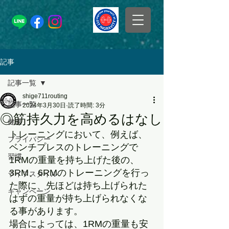
記事
記事一覧
shige711routing
記事一覧
2024年3月30日
読了時間: 3分
◎筋持久力を高めるはなし
健康
トレーニングにおいて、例えば、
プライバシー
ベンチプレスのトレーニングで
習慣
1RMの重量を持ち上げた後の、
3RM、6RMのトレーニングを行っ
ライフスタイル
た際に、先ほどは持ち上げられた
キャンペーン
はずの重量が持ち上げられなくな
る事があります。
場合によっては、1RMの重量も安