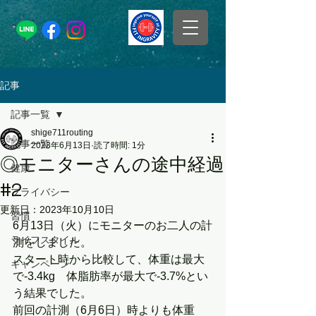
記事
記事一覧
shige711routing
記事一覧
2023年6月13日
読了時間: 1分
◎モニターさんの途中経過
健康
#2
プライバシー
更新日：
2023年10月10日
習慣
6月13日（火）にモニターのお二人の計
ライフスタイル
測をしました。
スタート時から比較して、体重は最大
キャンペーン
で-3.4kg　体脂肪率が最大で-3.7%とい
う結果でした。
前回の計測（6月6日）時よりも体重