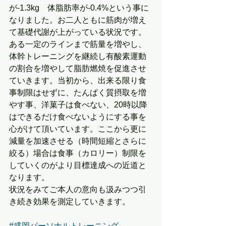
が-1.3kg　体脂肪率が-0.4%という事に
なりました。お二人ともに筋肉が増え
て基礎代謝が上がっている状況です。
ある一定のラインまで筋量を増やし、
体幹トレーニングを継続し有酸素運動
の割合を増やして脂肪燃焼を促進させ
ていきます。当初から、出来る限り食
事制限はせずに、たんぱく質摂取を増
やす事、洋菓子は食べない、20時以降
はできるだけ食べないようにする事を
心がけて頂いています。ここから更に
減量を加速させる（時間短縮とさらに
絞る）場合は食事（カロリー）制限を
していくのがより目標達成への近道と
なります。
状況をみてご本人の意向も汲みつつ引
き続き効果を測定していきます。
#盛岡パーソナルトレーニング