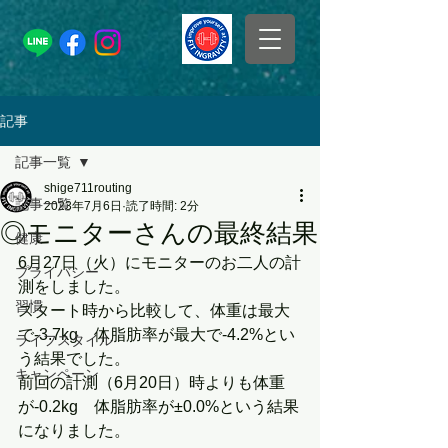
記事
記事一覧
shige711routing
記事一覧
2023年7月6日
読了時間: 2分
◎モニターさんの最終結果
健康
6月27日（火）にモニターのお二人の計
プライバシー
測をしました。
習慣
スタート時から比較して、体重は最大
で-3.7kg　体脂肪率が最大で-4.2%とい
ライフスタイル
う結果でした。
キャンペーン
前回の計測（6月20日）時よりも体重
が-0.2kg　体脂肪率が±0.0%という結果
になりました。