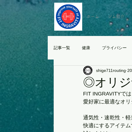
ホーム
ジム紹介
記事一覧
健康
プライバシー
shige711routing
2
◎オリジ
FIT INGRAV
愛好家に最適なオリ
通気性・速乾性・軽
快適にするアイテム