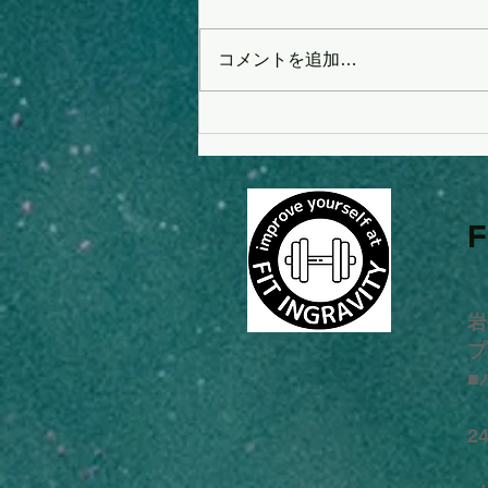
コメントを追加…
◎肩関節への効果や肩こり、
巻き肩への改善効果につい
て。
岩
プ
■
営
2