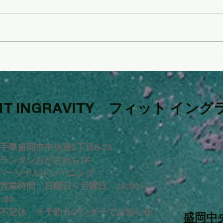
◎トレーニングの効果を最大
◎FI
化するには
念企
FIT INGRAVITY フィット
​
イング
手県盛岡市中央通2丁目8-23
ランタンおがさわら1F
パーソナルトレーニング
業時間：日曜日～月曜日 10:00～
4:00
不定休 ※予約カレンダーでお知らせ
​盛岡