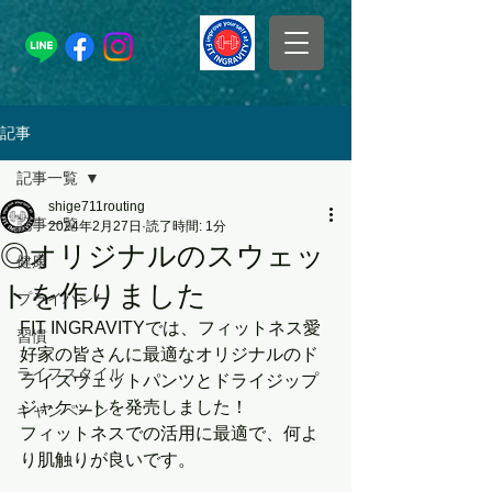
記事
記事一覧
shige711routing
記事一覧
2024年2月27日
読了時間: 1分
◎オリジナルのスウェッ
健康
トを作りました
プライバシー
FIT INGRAVITYでは、フィットネス愛
習慣
好家の皆さんに最適なオリジナルのド
ライフスタイル
ライスウェットパンツとドライジップ
ジャケットを発売しました！
キャンペーン
フィットネスでの活用に最適で、何よ
り肌触りが良いです。